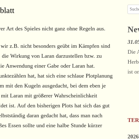
PLOT-ZEITLEISTE
Suche
blatt
Ha
2022 – HERBST
WALDBRÄNDE
200
nach:
WHO IS WHO
2021 – HERBST
STANDES- U
2009
Sei
Ne
r Art des Spieles nicht ganz ohne Regeln aus.
KARTE
BEVÖLKERU
2019 – HERBST
200
31.0
UMGANGSF
l wir z.B. nicht besonders geübt im Kämpfen sind
2019 – FRÜHJAHR
2008
Die 
, die Wirkung von Laran darzustellen bzw. zu
REDEWENDU
Herb
2018 – HERBST
200
ie Anwendung einer Gabe oder Laran hat.
ist o
nktezählen hat, hat sich eine schlaue Plotplanung
2018 – FRÜHJAHR
2007
em mit den Kugeln ausgedacht, bei dem eben je
2017 – HERBST
200
mit Laran mit größerer Wahrscheinlichkeit
2017 – FRÜHJAHR
2006
det ist. Auf den bisherigen Plots hat sich das gut
2016 – HERBST
200
elbstständig daran gedacht hat, dass man nach
TE
üßes Essen sollte und eine halbe Stunde kürzer
2016 – FRÜHJAHR
2005
2026