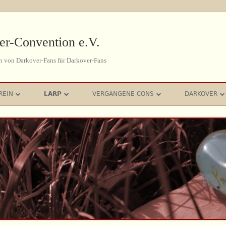
er-Convention e.V.
n von Darkover-Fans für Darkover-Fans
REIN
LARP
VERGANGENE CONS
DARKOVER
ATZUNG
LARP & DARKOVER
THE FIRST 10 YEARS
ZEITALTER 
201
ITGLIEDSANTRAG
PLOT AKTUELL
2025 – FRÜHJAHR
DIE 7 GROSS
2012
EREINSVORSTAND
REGELWERK &
2024 – HERBST
LARAN
201
CHARAKTERBLATT
ZEN
2024 – FRÜHJAHR
RELIGION U
2011
TIPPS & HINWEISE
2023 – HERBST
FESTE
201
ROTER FADEN
2023 – FRÜHJAHR
MONDE
2010