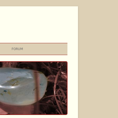
FORUM
DES CHAOS
2 – HERBST
EN COMYN-FAMILIEN
 – FRÜHJAHR
1 – HERBST
DONAS & FAMILIEN
ND GÖTTER
 – FRÜHJAHR
LARAN – WAS MACHT MAN DAMIT?
0 – HERBST
TÜRME
 – FRÜHJAHR
ZUCHTPROGRAMM