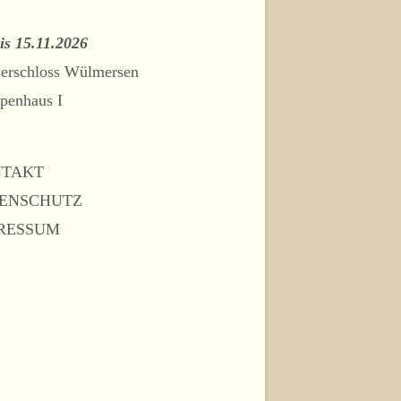
4 – HERBST
bis 15.11.2026
 – FRÜHJAHR
erschloss Wülmersen
3 – HERBST
penhaus I
 – FRÜHJAHR
2 – HERBST
NTAKT
 – FRÜHJAHR
ENSCHUTZ
RESSUM