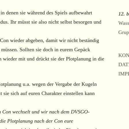
2015 – HERBST
200
in denen sie während des Spiels aufbewahrt
12. 
2015 – FRÜHJAHR
2004
us. Ihr müsst sie also nicht selbst besorgen und
Wass
2014 – HERBST
200
Grup
2014 – FRÜHJAHR
2003
r Con wieder abgeben, damit wir nicht beständig
 müssen. Sollten sie doch in eurem Gepäck
2013 – HERBST
200
KO
n wieder mit und drückt sie der Plotplanung in die
2002
DAT
IMP
lotplanung u.a. wegen der Vergabe der Kugeln
t sie sich auf euren Charakter einstellen kann
zu Con wechselt und wir nach dem DVSGO-
die Plotplanung nach der Con eure