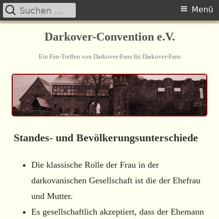
Suchen
Primäres
Menü
nach:
Springe
Menü
Darkover-Convention e.V.
zum
Ein Fan-Treffen von Darkover-Fans für Darkover-Fans
Inhalt
Standes- und Bevölkerungsunterschiede
Die klassische Rolle der Frau in der
darkovanischen Gesellschaft ist die der Ehefrau
und Mutter.
Es gesellschaftlich akzeptiert, dass der Ehemann