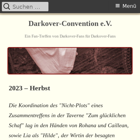
Suchen
Primäres
Menü
nach:
Springe
Menü
Darkover-Convention e.V.
zum
Ein Fan-Treffen von Darkover-Fans für Darkover-Fans
Inhalt
2023 – Herbst
Die Koordination des "Nicht-Plots" eines
Zusammentreffens in der Taverne "Zum glücklichen
Schaf" lag in den Händen von Rohana und Caillean,
sowie Lia als "Hilde", der Wirtin der besagten