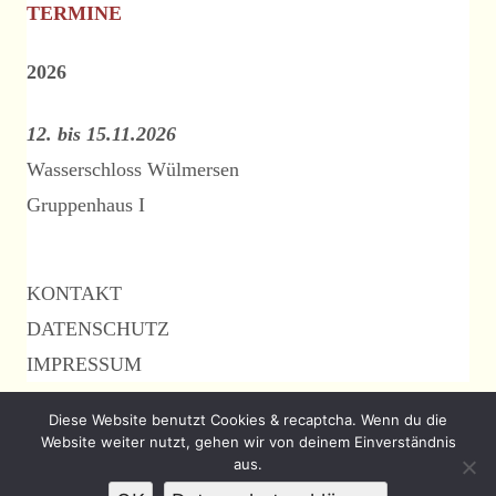
TERMINE
2026
12. bis 15.11.2026
Wasserschloss Wülmersen
Gruppenhaus I
KONTAKT
DATENSCHUTZ
IMPRESSUM
Diese Website benutzt Cookies & recaptcha. Wenn du die
Website weiter nutzt, gehen wir von deinem Einverständnis
Footer
aus.
Verwendet
Tiny Framework
•
Anmelden